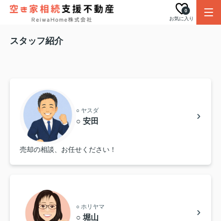
0
お気に入り
スタッフ紹介
○ ヤスダ
○ 安田
売却の相談、お任せください！
○ ホリヤマ
○ 堀山