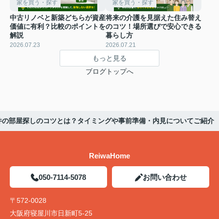
家を買う・探す
家を買う・探す
中古リノベと新築どちらが資産
将来の介護を見据えた住み替え
価値に有利？比較のポイントを
のコツ！場所選びで安心できる
解説
暮らし方
2026.07.23
2026.07.21
もっと見る
ブログトップへ
件の部屋探しのコツとは？タイミングや事前準備・内見についてご紹介
ReiwaHome
050-7114-5078
お問い合わせ
〒572-0028
大阪府寝屋川市日新町5-25