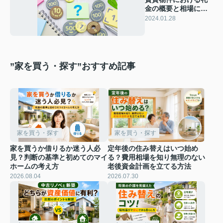
金の概要と相場につ
いて解説！
2024.01.28
”家を買う・探す”おすすめ記事
家を買う・探す
家を買う・探す
家を買うか借りるか迷う人必
定年後の住み替えはいつ始め
見？判断の基準と初めてのマイ
る？費用相場を知り無理のない
ホームの考え方
老後資金計画を立てる方法
2026.08.04
2026.07.30