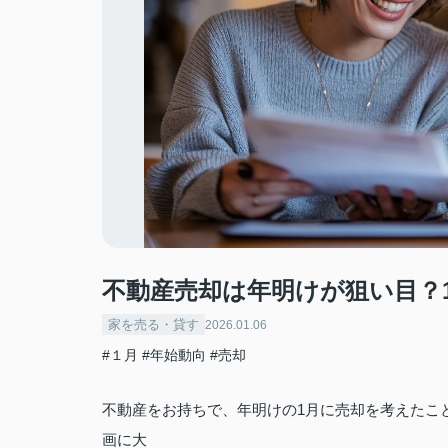
不動産売却は年明けが狙い目？
家を売る・貸す
2026.01.06
#１月
#年始動向
#売却
不動産をお持ちで、年明けの1月に売却を考えたこ
画に大