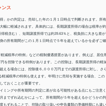
ャンス
得」かの判定は、売却した年の１月１日時点で判断されます。所
大幅に軽減されます。具体的には、長期譲渡所得の場合は税率が
特別所得税含む）、短期譲渡所得では約39.63％と、税負担に大きな差が
身の所有期間がこの１月１日時点で５年を超えているかを必ずご
「軽減税率の特例」などの税制優遇措置があります。例えば、居住
万円を控除できる特例があります。この控除は、長期譲渡所得の軽
超える場合には、控除後６,０００万円までの譲渡所得に対し、さ
れる軽減税率の特例も使えます。年明けに売却を実施する場合、この
しておくことが重要です。
イミングや所有期間の判定に差が出る可能性がある点にもご注意
月までずれ込むかによって、所有期間が５年を超えるかどうかの
度もずれることで、控除の取り扱いや申告書類の準備時期にも違