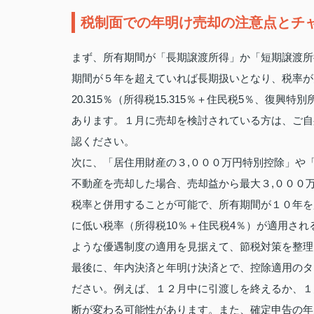
税制面での年明け売却の注意点とチ
まず、所有期間が「長期譲渡所得」か「短期譲渡所
期間が５年を超えていれば長期扱いとなり、税率が
20.315％（所得税15.315％＋住民税5％、復興
あります。１月に売却を検討されている方は、ご自
認ください。
次に、「居住用財産の３,０００万円特別控除」や
不動産を売却した場合、売却益から最大３,０００
税率と併用することが可能で、所有期間が１０年を
に低い税率（所得税10％＋住民税4％）が適用さ
ような優遇制度の適用を見据えて、節税対策を整理
最後に、年内決済と年明け決済とで、控除適用のタ
ださい。例えば、１２月中に引渡しを終えるか、１
断が変わる可能性があります。また、確定申告の年