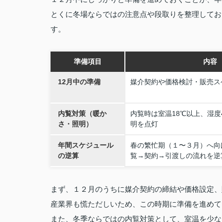
とくに冬場ならではの注意点や段取りを整理してお
す。
準備項目
内容
12月中の準備
媒介契約や価格検討・販売ス
内覧対策（暖か
内覧時は室温18℃以上、湿度
さ・照明）
明を点灯
年間スケジュール
春の繁忙期（１〜３月）へ向
の逆算
覧→契約→引渡しの流れを逆
まず、１２月のうちに媒介契約の締結や価格設定、
産業界も慌ただしいため、この時期に準備を進めて
また、冬季ならではの内覧対策として、室温を少な