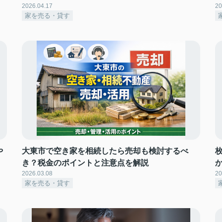
2026.04.17
20
家を売る・貸す
や
大東市で空き家を相続したら売却も検討するべ
き？税金のポイントと注意点を解説
2026.03.08
20
家を売る・貸す