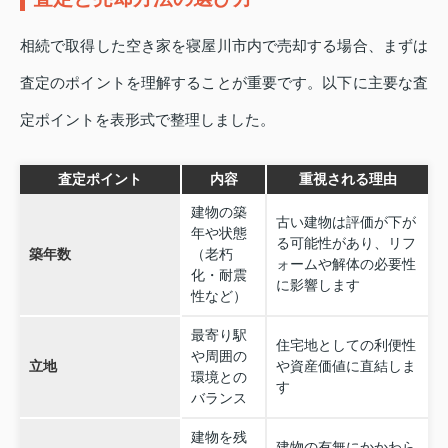
相続で取得した空き家を寝屋川市内で売却する場合、まずは
査定のポイントを理解することが重要です。以下に主要な査
定ポイントを表形式で整理しました。
査定ポイント
内容
重視される理由
建物の築
古い建物は評価が下が
年や状態
る可能性があり、リフ
築年数
（老朽
ォームや解体の必要性
化・耐震
に影響します
性など）
最寄り駅
住宅地としての利便性
や周囲の
立地
や資産価値に直結しま
環境との
す
バランス
建物を残
建物の有無にかかわら