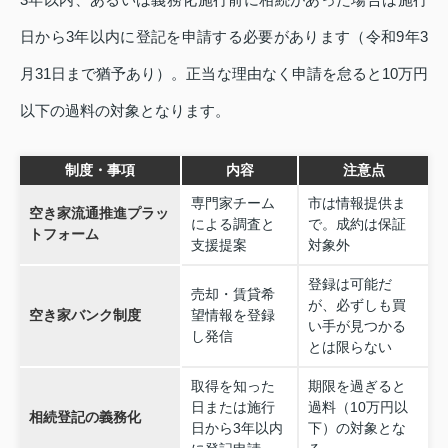
日から3年以内に登記を申請する必要があります（令和9年3
月31日まで猶予あり）。正当な理由なく申請を怠ると10万円
以下の過料の対象となります。
制度・事項
内容
注意点
専門家チーム
市は情報提供ま
空き家流通推進プラッ
による調査と
で。成約は保証
トフォーム
支援提案
対象外
登録は可能だ
売却・賃貸希
が、必ずしも買
空き家バンク制度
望情報を登録
い手が見つかる
し発信
とは限らない
取得を知った
期限を過ぎると
日または施行
過料（10万円以
相続登記の義務化
日から3年以内
下）の対象とな