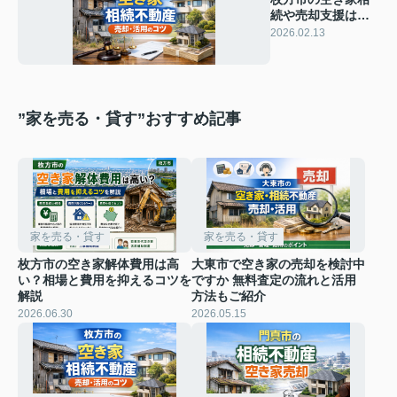
続や売却支援は何
がある？公的補助
2026.02.13
と相談先を紹介
”家を売る・貸す”おすすめ記事
家を売る・貸す
家を売る・貸す
枚方市の空き家解体費用は高
大東市で空き家の売却を検討中
い？相場と費用を抑えるコツを
ですか 無料査定の流れと活用
解説
方法もご紹介
2026.06.30
2026.05.15