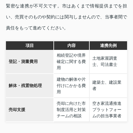
緊密な連携が不可欠です。市はあくまで情報提供までを担
い、売買そのものや契約には関与しませんので、当事者間で
責任をもって進めてください。
項目
内容
連携先例
相続登記や境界
土地家屋調査
登記・測量費用
確定に関する費
士、司法書士
用
建物の解体や片
建築士、建設業
解体・残置物処理
付けにかかる費
者
用
売却に向けた市
空き家流通推進
売却支援
制度活用と対策
プラットフォー
チームの相談
ムの担当事業者