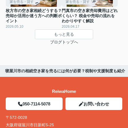
家を売る・貸す
家を売る・貸す
枚方市の空き家相続どうする？
門真市の空き家売却費用はどれ
売却か活用か迷う方への判断ポ
くらい？ 税金や売却の流れを
イント
わかりやすく解説
2026.05.10
2026.04.17
もっと見る
ブログトップへ
寝屋川市の相続空き家を売るには何が必要？税制や支援制度も紹介
ReiwaHome
050-7114-5078
お問い合わせ
〒572-0028
大阪府寝屋川市日新町5-25