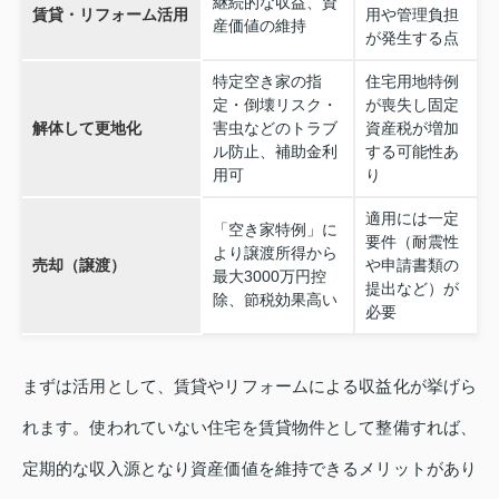
継続的な収益、資
賃貸・リフォーム活用
用や管理負担
産価値の維持
が発生する点
特定空き家の指
住宅用地特例
定・倒壊リスク・
が喪失し固定
解体して更地化
害虫などのトラブ
資産税が増加
ル防止、補助金利
する可能性あ
用可
り
適用には一定
「空き家特例」に
要件（耐震性
より譲渡所得から
売却（譲渡）
や申請書類の
最大3000万円控
提出など）が
除、節税効果高い
必要
まずは活用として、賃貸やリフォームによる収益化が挙げら
れます。使われていない住宅を賃貸物件として整備すれば、
定期的な収入源となり資産価値を維持できるメリットがあり