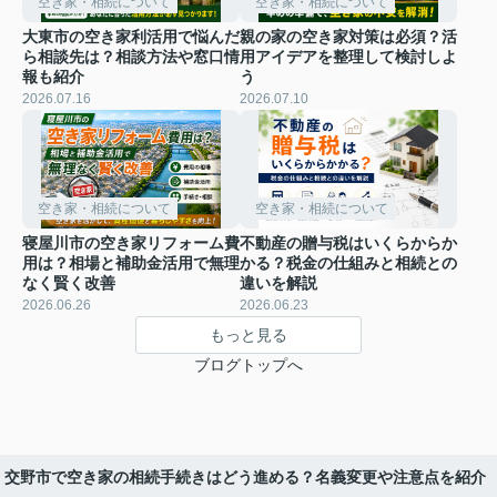
空き家・相続について
空き家・相続について
大東市の空き家利活用で悩んだ
親の家の空き家対策は必須？活
ら相談先は？相談方法や窓口情
用アイデアを整理して検討しよ
報も紹介
う
2026.07.16
2026.07.10
空き家・相続について
空き家・相続について
寝屋川市の空き家リフォーム費
不動産の贈与税はいくらからか
用は？相場と補助金活用で無理
かる？税金の仕組みと相続との
なく賢く改善
違いを解説
2026.06.26
2026.06.23
もっと見る
ブログトップへ
交野市で空き家の相続手続きはどう進める？名義変更や注意点を紹介