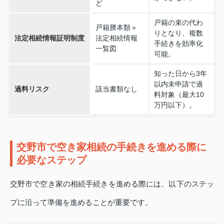
ど
戸籍の束の代わ
戸籍謄本類＋
りとなり、複数
法定相続情報証明制度
法定相続情報
手続きを効率化
一覧図
可能。
知った日から3年
以内未申請で過
過料リスク
該当書類なし
料対象（最大10
万円以下）。
交野市で空き家相続の手続きを進める際に
必要なステップ
交野市で空き家の相続手続きを進める際には、以下のステッ
プに沿って準備を進めることが重要です。