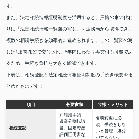
す。
また、法定相続情報証明制度を活用すると、戸籍の束の代わ
りに「法定相続情報一覧図の写し」を法務局から取得でき、
複数の相続手続きを効率的に進められます。この一覧図の写
しは1週間ほどで交付され、5年間にわたり再交付も可能であ
るため、手続き負担を大きく軽減できます。
下表は、相続登記と法定相続情報証明制度の手続き概要をま
とめたものです：
項目
必要書類
特徴・メリット
戸籍謄本類、
名義変更に必
遺産分割協議
須。手続きしな
相続登記
書、固定資産
いと管理・処分
評価証明書な
ができない。