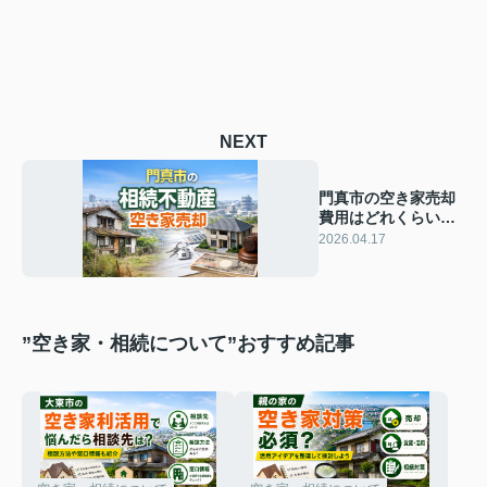
NEXT
門真市の空き家売却
費用はどれくらい？
税金や売却の流れを
2026.04.17
わかりやすく解説
”空き家・相続について”おすすめ記事