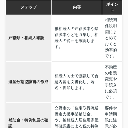
ポイン
ステップ
内容
ト
相続関
係説明
被相続人の戸籍謄本や除
図にま
籍謄本などを収集し、相
戸籍類・相続人確認
とめて
続人の範囲を確認しま
おくと
す。
効率的
です。
不動産
の名義
相続人同士で協議して合
変更や
遺産分割協議書の作成
意内容を文書化し、署
手続き
名・押印します。
に必須
です。
交野市の「住宅取得流通
要件や
促進支援事業補助金」
申請期
補助金・特例制度の確
や、被相続人居住用家屋
限に注
認
等確認書による税の特例
意が必