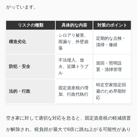
がっています。
リスクの種類
具体的な内容
対策のポイント
シロアリ被害、
定期的な点検・
構造劣化
雨漏り、外壁崩
清掃・修繕
落
不法侵入、放
巡回・照明設
防犯・安全
火、近隣トラブ
置・清掃管理
ル
特定空家指定回
固定資産税の増
法的・行政
避のため早期対
加、行政代執行
応
空き家に対して適切な対応を怠ると、固定資産税の軽減措置
が解除され、税負担が最大で6倍に跳ね上がる可能性があり