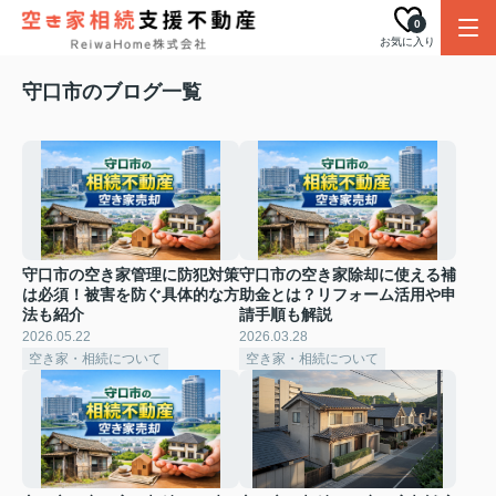
0
お気に入り
守口市のブログ一覧
守口市の空き家管理に防犯対策
守口市の空き家除却に使える補
は必須！被害を防ぐ具体的な方
助金とは？リフォーム活用や申
法も紹介
請手順も解説
2026.05.22
2026.03.28
空き家・相続について
空き家・相続について