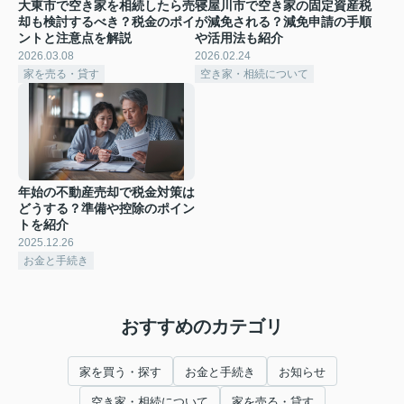
大東市で空き家を相続したら売
寝屋川市で空き家の固定資産税
却も検討するべき？税金のポイ
が減免される？減免申請の手順
ントと注意点を解説
や活用法も紹介
2026.03.08
2026.02.24
家を売る・貸す
空き家・相続について
年始の不動産売却で税金対策は
どうする？準備や控除のポイン
トを紹介
2025.12.26
お金と手続き
おすすめのカテゴリ
家を買う・探す
お金と手続き
お知らせ
空き家・相続について
家を売る・貸す