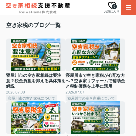
0
お気に入り
空き家税のブログ一覧
寝屋川市の空き家相続は要注
寝屋川市で空き家税が心配な方
意？税金負担を抑える具体策を
へ？空き家リフォームで補助金
解説
と税制優遇を上手に活用
2026.07.08
2026.07.07
寝屋川市の空き家税について
寝屋川市の空き家税について