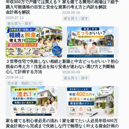
年収300万で戸建ては買える？
家を建てる費用の相場は？総予
購入可能価格の目安と安全な資
算の考え方と内訳を解説
金計画を解説
2026.06.18
2026.07.13
家を買う・探す
家を買う・探す
２世帯住宅で失敗しない相続と
新築と中古どっちがいい？初心
税金の考え方！注意点を知り安
者が迷わない選び方と判断軸
心して計画する方法
2026.06.09
2026.06.12
家を買う・探す
空き家・相続について
家を建てる初心者必見の流れ！
家を建てたい人必見年収400万
資金計画から完成まで失敗しな
円で無理なく叶える資金計画の