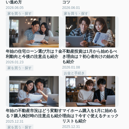
い進め方
コツ
2026.06.05
2026.06.01
家を買う・探す
家を買う・探す
年始の住宅ローン選び方は？金
不動産投資は1月から始めるべ
利動向と今後の注意点も紹介
き理由は？初心者向けの始め方
も紹介
2026.01.23
2026.01.08
家を買う・探す
お金と手続き
年始の不動産市況はどう変動す
マイホーム購入を1月に始める
る？購入検討時の注意点も紹介
理由は？今すぐ使えるチェック
リストも紹介
2025.12.31
2025.12.31
家を買う・探す